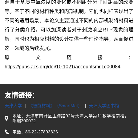
源自于基质中氧浓度的变化或不同组分分子间距离的改变
等。基于不同的材料种类和内部机制，它们也同样表现出了
不同的适用场景。本论文主要通过不同的内部机制将材料进
行了分类介绍，可以加深读者对于刺激响应RTP现象的理
解，同时也为相应材料的设计提供一些理论指导，从而促进
这一领域的后续发展。
原文链接：
https://pubs.acs.org/doi/10.1021/accountsmr.1c00084
友情链接：
天津大学
|
《智能材料》（SmartMat）
|
天津大学图书馆
地址：天津市南开区卫津路92号天津大学第11教学楼南楼，
邮编300072
电话：86-22-27893326