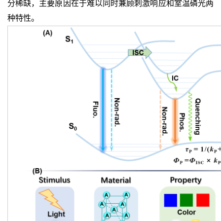
分稀缺，主要原因在于难以同时兼顾刺激响应和室温磷光两
种特性。