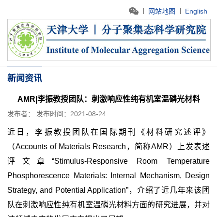
网站地图
English
新闻资讯
AMR|李振教授团队：刺激响应性纯有机室温磷光材料
发布者：
发布时间：2021-08-24
近日，李振教授团队在国际期刊《材料研究述评》
（Accounts of Materials Research，简称AMR）上发表述
评文章“Stimulus-Responsive Room Temperature
Phosphorescence Materials: Internal Mechanism, Design
Strategy, and Potential Application”，介绍了近几年来该团
队在刺激响应性纯有机室温磷光材料方面的研究进展，并对