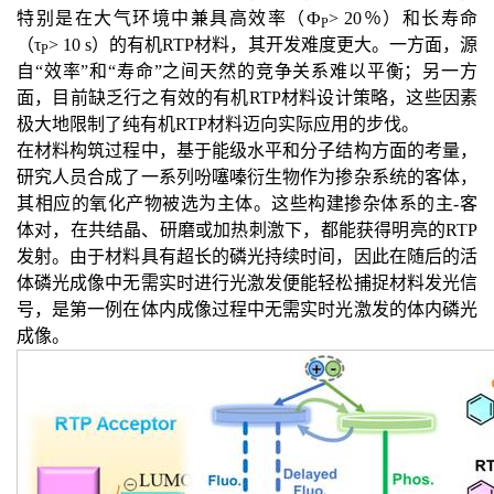
特别是在大气环境中兼具高效率（Ф
> 20％）和长寿命
P
（τ
> 10 s）的有机RTP材料，其开发难度更大。一方面，源
P
自“效率”和“寿命”之间天然的竞争关系难以平衡；另一方
面，目前缺乏行之有效的有机RTP材料设计策略，这些因素
极大地限制了纯有机RTP材料迈向实际应用的步伐。
在材料构筑过程中，基于能级水平和分子结构方面的考量，
研究人员合成了一系列吩噻嗪衍生物作为掺杂系统的客体，
其相应的氧化产物被选为主体。这些构建掺杂体系的主-客
体对，在共结晶、研磨或加热刺激下，都能获得明亮的RTP
发射。由于材料具有超长的磷光持续时间，因此在随后的活
体磷光成像中无需实时进行光激发便能轻松捕捉材料发光信
号，是第一例在体内成像过程中无需实时光激发的体内磷光
成像。