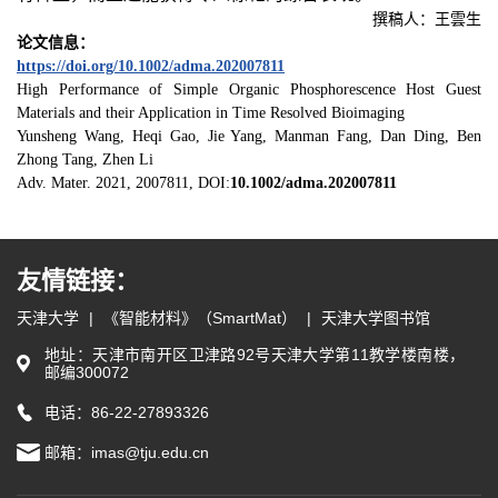
撰稿人：王雲生
论文信息：
https://doi.org/10.1002/adma.202007811
High Performance of Simple Organic Phosphorescence Host Guest
Materials and their Application in Time Resolved Bioimaging
Yunsheng Wang, Heqi Gao, Jie Yang, Manman Fang, Dan Ding, Ben
Zhong Tang, Zhen Li
Adv. Mater. 2021, 2007811, DOI:
10.1002/adma.202007811
友情链接：
天津大学
|
《智能材料》（SmartMat）
|
天津大学图书馆
地址：天津市南开区卫津路92号天津大学第11教学楼南楼，
邮编300072
电话：86-22-27893326
邮箱：
imas@tju.edu.cn