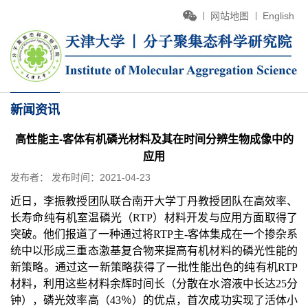
网站地图
English
新闻资讯
高性能主-客体有机磷光材料及其在时间分辨生物成像中的
应用
发布者：
发布时间：2021-04-23
近日，李振教授团队联合南开大学丁丹教授团队在高效率、
长寿命纯有机室温磷光（RTP）材料开发与应用方面取得了
突破。他们报道了一种通过将RTP主-客体集成在一个掺杂系
统中以形成三重态激基复合物来提高有机材料的磷光性能的
新策略。通过这一新策略获得了一批性能出色的纯有机RTP
材料，利用这些材料余辉时间长（分散在水溶液中长达25分
钟），磷光效率高（43％）的优点，首次成功实现了活体小