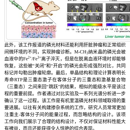
此外，该工作报道的磷光材料还能利用肝脏肿瘤和正常组织
间微环境的不同，实现肿瘤诊断。M-CH
纳米晶的磷光会被
3
2+
3+
血液中的Fe
/Fe
离子淬灭，但是在脱离血液环境时却能够
恢复，这些被“关闭”和“开启”的磷光会形成强烈对比，共同
标记并勾勒出肿瘤轮廓。最后，单晶结构和理论计算表明长
寿命RTP是三重态激子在客体分子的三重态和激基复合物
（三重态）之间来回“跳跃”的结果，相似的能级水平是该过
程的重要前提。作者通过对比实验及一系列光谱分析进一步
确认了这一过程。该工作是有机室温磷光材料领域取得的重
要进展。以往有关构建掺杂系统的工作，研究人员常常更加
注重主-客体分子间的能量过程，而忽略结构的设计。该项
工作向我们展示了合理的结构设计，不仅对保证材料性能大
有裨益，而且还能获得令人惊艳的综合表现。